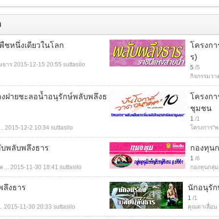
า
พืชหนึ่งเดียวในโลก
โครงการ
ร)
ึงธาร
2015-12-15 20:55
suttasilo
5
/5
กิจกรรมวาดฝ
งฝายชะลอน้ำอนุรักษ์พลับพลึงธ
โครงการ
ชุมชน
1
/1
..
2015-12-2 10:34
suttasilo
โครงการ"พลั
กับพลับพลึงธาร
กองทุนกล
1
/6
 ...
2015-11-30 18:41
suttasilo
กองทุนกลุ่มอ
พลึงธาร
นักอนุรั
1
/1
.
2015-11-30 20:33
suttasilo
คุณตาเลื่อน ม