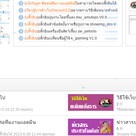
ะปุ่ม PM
[แจ้งปัญหาติดต่อทีมงานแอดมิน]
ไม่สามารถโหลดปลั๊กอินได้
[starmax]
[เรียนรู้การทำเว็บDiscusX3.2]
อยากทราบวิธีเพิ่มขนาดตัวหนั
[kornkant]
งสือในเว็บ
[ปลั๊กอิน]
ปลั้กอินปุ่มกระโดดขึ้นลง dsu_amutops V0.9
[suttasilo]
[ปลั๊กอิน]
ปลั้กอินหัวข้ออัลบั้มรายชื่อรูปภาพ showimg_dzx V
[suttasilo]
4.
[ปลั๊กอิน]
ปลั้กอินเครื่องมือสัตว์เลี้ยง yw_petools
[suttasilo]
[ปลั๊กอิน]
ปลั้กอินเปลี่ยนชื่อผู้ใช้ k_gaiming V1.0
[suttasilo]
วไป
วิธีใช้เว็
2
/2
-5-10 21:33
momo1
วิธีสมัครสมา
ต่อทีมงานแอดมิน
ข่าวสารป
6
/6
๊กอินได้
2023-6-28 11:44
starmax
Shopee Payd