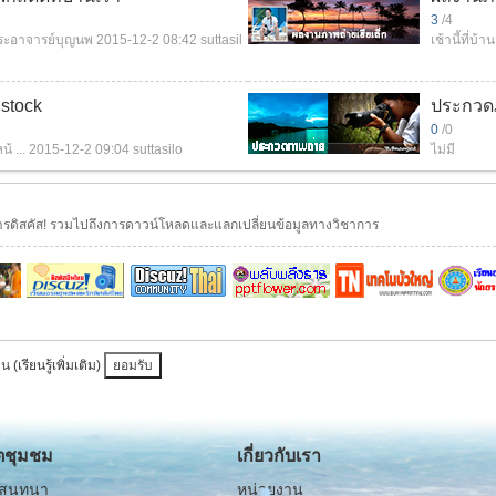
3
/4
พระอาจารย์บุญนพ
2015-12-2 08:42
suttasil
เช้านี้ที่บ้า
Istock
ประกวด
0
/0
 ...
2015-12-2 09:04
suttasilo
ไม่มี
รดิสคัส! รวมไปถึงการดาวน์โหลดและแลกเปลี่ยนข้อมูลทางวิชาการ
่าน
(เรียนรู้เพิ่มเติม)
ยอมรับ
ิตชุมชม
เกี่ยวกับเรา
รสนทนา
หน่วยงาน