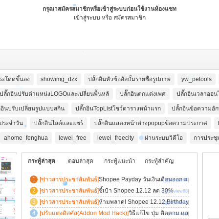
วันอนุรักษ์พลับพลึงธาร
สรุปผลการปลูกต้นพลับพลึงธารใ
กรุณาสมัครสมาชิกหรือเข้าสู่ระบบก่อนใช้งานห้องแชท
เข้าสู่ระบบ
หรือ
สมัครสมาชิก
นโครงการสร้างฝายชะลอน้ำฯ
กระโดดขึ้นลง
showimg_dzx
ปลั้กอินหัวข้ออัลบั้มรายชื่อรูปภาพ
yw_petools
ปลั๊กอินปรับตำแหน่งLOGOและเปลี่ยนพื้นหลั
ปลั๊กอินตกแต่งเพศ
ปลั๊กอินเวลาออน
๊กอินปรับเปลี่ยนรูปแบบสกิน
ปลั๊กอินTopListโชว์ตารางหน้าแรก
ปลั้กอินข้อความอัก
่อประจำวัน
ปลั๊กอินไลค์และแชร์
ปลั๊กอินแสดงหน้าต่างpopupข้อความประกาศ
ahome_fenghua
lewei_free
lewei_freecity
ผ่านระบบวิดีโอ
การประชุ
กระทู้ล่าสุด
ตอบล่าสุด
กระทู้แนะนำ
กระทู้สำคัญ
กระทู้ยอดนิยม
[ข่าวสารประชาสัมพันธ์]
Shopee Payday วันเงินเดือนออก ล
[ggreview88]
ดจุกๆ
[ข่าวสารประชาสัมพันธ์]
ชี้เป้า Shopee 12.12 ลด 30%
[ggreview88]
[ข่าวสารประชาสัมพันธ์]
ห้ามพลาด! Shopee 12.12 Birthday
[ggreview88]
Sale ลดกระหน่ำวันเดียว
[ปรับแต่งดิสคัส(Addon Mod Hack)]
วิธีแก้ไข ปุ่ม ติดตาม แล
[sidacopy]