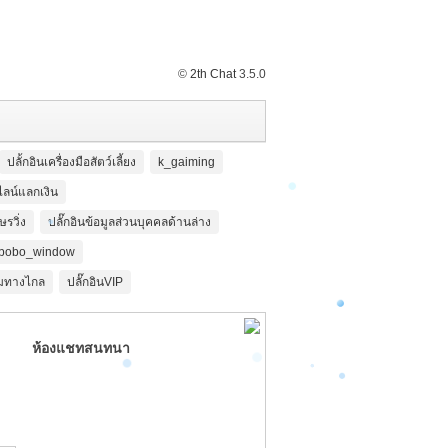
ส่งมอบโครงการฝายชะลอน้ำฯเปิ
ดที่ทำการกลุ่มรักพลับพลึงธาร
©
2th Chat
3.5.0
ปลั้กอินเครื่องมือสัตว์เลี้ยง
k_gaiming
ไลน์แลกเงิน
ษรวิ่ง
ปลั๊กอินข้อมูลส่วนบุคคลด้านล่าง
bobo_window
มทางไกล
ปลั๊กอินVIP
ห้องแชทสนทนา
Zer0
: สวัสดีคัรบ
2016-3-26 00:36
[คิดเห็น]
[เพิ่มเติม]