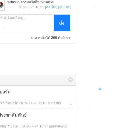
suttasilo
: ธรรมสวัสดีทุกท่านครับ
2016-3-25 10:55
[คิดเห็น]
[เพิ่มเติม]
tnc
:
สามารถใส่ได้
200
ตัวอักษร
2016-2-21 08:54
[คิดเห็น]
[เพิ่มเติม]
ifudth
: สวัสดี
2023-6-10 13:19
[คิดเห็น]
[เพิ่มเติม]
bonparadorn
: สวัสดีครับ
2021-5-29 02:15
[คิดเห็น]
[เพิ่มเติม]
Wannoi
: Hello
บบอร์ด
2020-11-19 04:28
[คิดเห็น]
[เพิ่มเติม]
ชิกเว็บบอร์ด
2015-11-28 19:01
suttasilo
tumchenhung
: สวัสดีจ้า เพ่ น้อง ง้อง ง้องง
ระชาสัมพันธ์
2018-9-17 15:36
[คิดเห็น]
[เพิ่มเติม]
ay วันเงินเ ...
2026-7-24 18:37
ggreview88