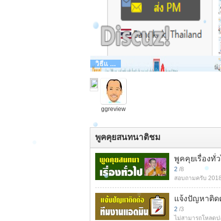
วิธีแ ...
ggreview
88
พูคคุยสนทนาติชม
พูคคุยเรื่องทั่
2
/8
สอบถามครับ
2018
แจ้งปัญหาติด
2
/3
ไม่สามารถโหลดปลั