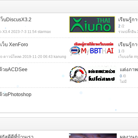
เว็บDiscusX3.2
เรียนรู้ก
2
/2
ัว X3.4
2023-7-3 11:54
starmax
รวมปลั๊กอิน
ำเว็บ XenForo
เรียนรู้
1
/3
ro ดาวน์โหลด
2019-11-20 06:43
kanung
เว็บบอร์ด my
ด้วยACDSee
แต่งภา
0
/0
ไม่มี
ด้วยPhotoshop
ฟกัสดีดีที่บ้านเรา
ผลงานภา