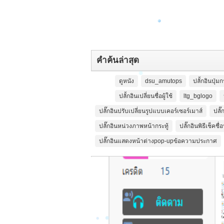
ทดสอบอัพรูปภาพ
รี
ศ
รี
พั
คำค้นล่าสุด
งง
ดูหนัง
dsu_amutops
ปลั้กอินปุ่ม
า
ปลั้กอินเปลี่ยนชื่อผู้ใช้
ltg_bglogo
ปลั๊กอินปรับเปลี่ยนรูปแบบเคอร์เซอร์เมาส์
ปลั
ปลั๊กอินหน่วงภาพหน้ากระทู้
ปลั๊กอินพิธีเช็คชื
ปลั๊กอินแสดงหน้าต่างpop-upข้อความประกาศ