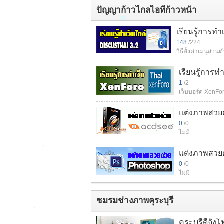
ปัญญาก้าวไกลไอทีก้าวหน้า
เรียนรู้การทำ
148
/224
วิธีตั้งค่าเมนูส่วนต
เรียนรู้การท
1
/2
เว็บบอร์ด XenFo
แต่งภาพสวย
0
/0
ไม่มี
แต่งภาพสวย
0
/0
ไม่มี
ชมรมช่างภาพคุระบุรี
คุระบุรีดีจังโ