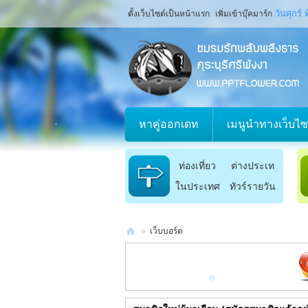
วันศุกร์
ตั้งเว็บไซต์เป็นหน้าแรก
เพิ่มเข้าบุ๊คมาร์ก
หาคู่ออกเดท
เมนูนำทางเว็บไซ
ท่องเที่ยว
ต่างประเท
ในประเทศ
ทัวร์รายวัน
ศ
»
เว็บบอร์ด
ช
ม
ประกาศ :
ขอค
ร