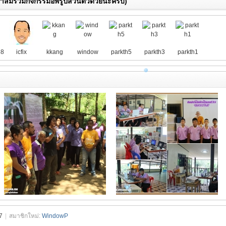
่าลืมร่วมกิจกรรมอัพรูปส่วนตัวด้วยนะครับ)
88
icfix
kkang
window
parkth5
parkth3
parkth1
7
|
สมาชิกใหม่:
WindowP