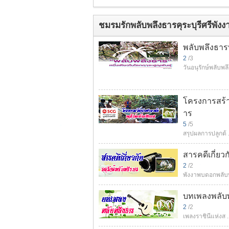
ชมรมรักพลับพลึงธารคุระบุรีศรีพังง
พลับพลึงธาร
2
/3
วันอนุรักษ์พลับพล
โครงการสร้า
าร
5
/5
สรุปผลการปลูกต้ .
สารคดีเกี่ยว
2
/2
พังงาพบดอกพลับพ
บทเพลงพลับ
2
/2
เพลงราชินีแห่งส ..