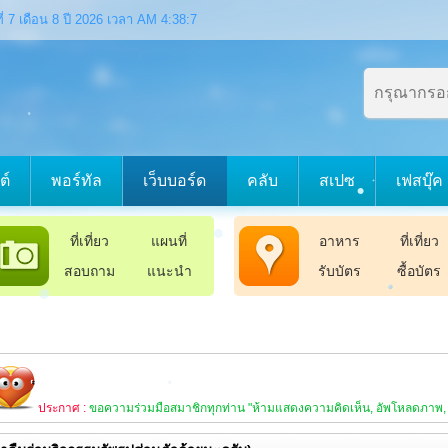
 ที่ 7 เดือน 8 ปี 2026 เวลา AM 4:38:8
ต์
พอร์ทัล
เว็บบอร์ด
คลับ
สเปซ
เฟสบุ๊ค
ที่เที่ยว
แผนที่
อาหาร
ที่เที่ยว
สอบถาม
แนะนำ
รับบัตร
ซื้อบัตร
วามร่วมมือสมาชิกทุกท่าน "ห้ามแสดงความคิดเห็น, อัพโหลดภาพ, สื่อ หรือข้อมูลต่าง ๆ 