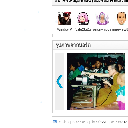
สมาชิกใหม่ผู้มาเยือน (สมัครสมาชิกแล้วอย
ม
รั
ก
พ
WindowP
3sfu2tu2ts
anonymous
ggreview
ลั
บ
รูปภาพจากบอร์ด
พ
ลึ
ง
ธ
า
ร
คุ
ร
ะ
วันนี้:
0
|
เมื่อวาน:
0
|
โพสต์:
298
|
สมาชิก:
14
บุ