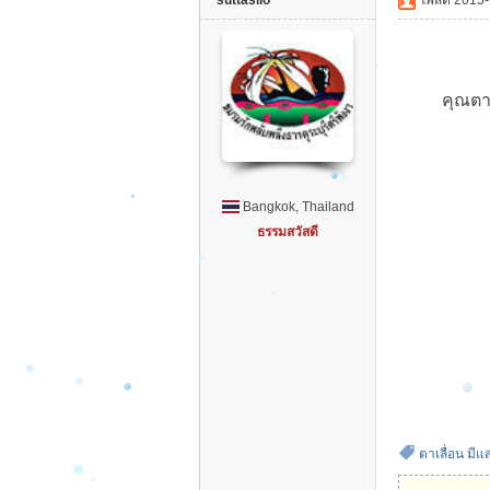
suttasilo
โพสต์ 2015-
รั
ก
พ
คุณตาเลื่อน
ลั
บ
พ
Bangkok, Thailand
ลึ
ธรรมสวัสดี
ง
ธ
า
ร
คุ
ร
ะ
ตาเลื่อน มีแ
บุ