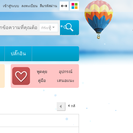
เข้าสู่ระบบ
ลงทะเบียน
ลืมรหัสผ่าน
กระทู้
ปลั๊กอิน
พูดคุย
อุปกรณ์
คู่มือ
เสนอแนะ
กลั
บไป