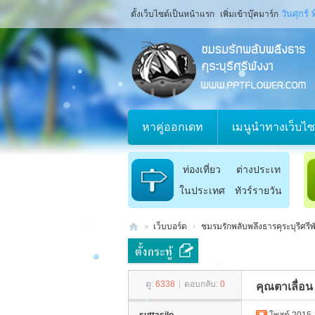
วันศุกร์
ตั้งเว็บไซต์เป็นหน้าแรก
เพิ่มเข้าบุ๊คมาร์ก
หาคู่ออกเดท
เมนูนำทางเว็บไซ
ท่องเที่ยว
ต่างประเท
ในประเทศ
ทัวร์รายวัน
ศ
»
เว็บบอร์ด
›
ชมรมรักพลับพลึงธารคุระบุรีศรีพ
ช
ม
ดู:
6338
|
ตอบกลับ:
0
คุณตาเลื่อน
ร
ม