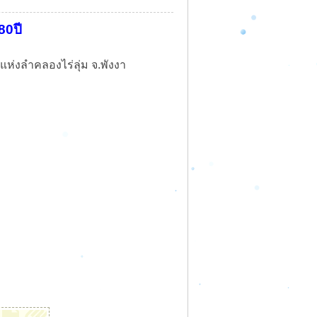
80ปี
แห่งลำคลองไร่ลุ่ม จ.พังงา