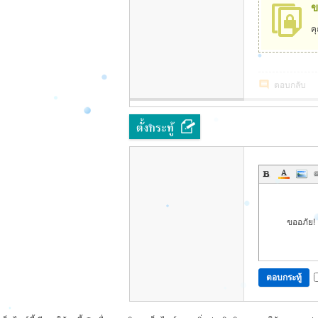
รี
ข
ศ
ค
รี
พั
ตอบกลับ
งง
า
ขออภัย! 
ตอบกระทู้