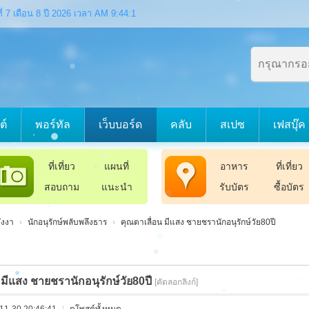
 ที่ 7 เดือน 8 ปี 2026 เวลา AM 9:44:2
ต์
พอร์ทัล
เว็บบอร์ด
คลับ
สเปซ
เฟสบุ๊ค
ที่เที่ยว
แผนที่
อาหาร
ที่เที่ยว
สอบถาม
แนะนำ
รับบัตร
ซื้อบัตร
ังงา
›
นักอนุรักษ์พลับพลึงธาร
›
คุณตาเลื่อน มีแสง ชายชรานักอนุรักษ์วัย80ปี
 มีแสง ชายชรานักอนุรักษ์วัย80ปี
[คัดลอกลิงก์]