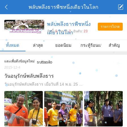
พลับพลึงธารพืชหนึ่งเดียวในโลก
พลับพลึงธารพืชหนึ่ง
รายการโปรด
วันนี้:
0
กระทู้:
2
อันดับ:
23
เดียวในโลก
ทั้งหมด
ล่าสุด
ยอดนิยม
กระทู้ร้อนแรง
สำคัญ
แตะเพื่อดึงข้อมูลใหม่
suttasilo
2015-12-4
วันอนุรักษ์พลับพลึงธาร
วันอนุรักษ์พลับพลึงธาร เมื่อวันที่ 14 พ.ย. 25 ...