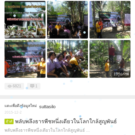
13รูปภาพ
6821
1
แตะเพื่อดึงข้อมูลใหม่
suttasilo
2015-12-2
พลับพลึงธารพืชหนึ่งเดียวในโลกใกล้สูญพันธ์
สำคั
ญ
พลับพลึงธารพืชหนึ่งเดียวในโลกใกล้สูญพันธ์ ...