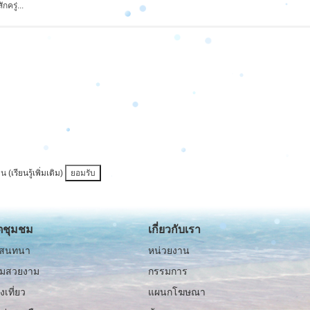
ครู่...
่าน
(เรียนรู้เพิ่มเติม)
ยอมรับ
ิตชุมชม
เกี่ยวกับเรา
รสนทนา
หน่วยงาน
มสวยงาม
กรรมการ
องเที่ยว
แผนกโฆษณา