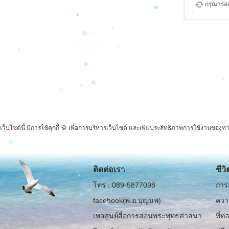
กรุณารอสัก
เว็บไซต์นี้ มีการใช้คุกกี้ 🍪 เพื่อการบริหารเว็บไซต์ และเพิ่มประสิทธิภาพการใช้งานของท
ติดต่อเรา
ชีว
โทร : 089-5877098
กา
facebook(พ.อ.บุญนพ)
ควา
เพจศูนย์สื่อการสอนพระพุทธศาสนา
ที่ท่