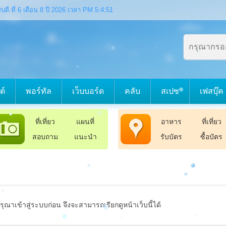
บดี ที่ 6 เดือน 8 ปี 2026 เวลา PM 5:4:52
ต์
พอร์ทัล
เว็บบอร์ด
คลับ
สเปซ
เฟสบุ๊ค
ที่เที่ยว
แผนที่
อาหาร
ที่เที่ยว
สอบถาม
แนะนำ
รับบัตร
ซื้อบัตร
รุณาเข้าสู่ระบบก่อน จึงจะสามารถเรียกดูหน้าเว็บนี้ได้